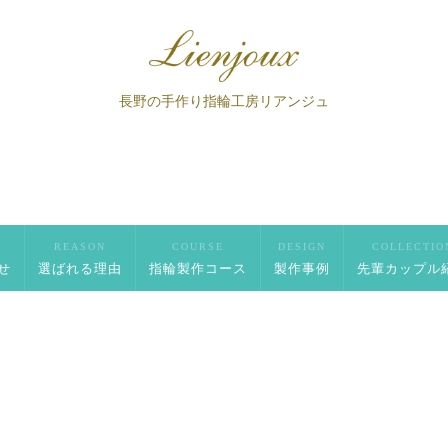
長野の手作り指輪工房リアンジュ
S
REASON
COURSE
DESIGN
COLLECTIO
せ
選ばれる理由
指輪製作コース
製作事例
先輩カップル