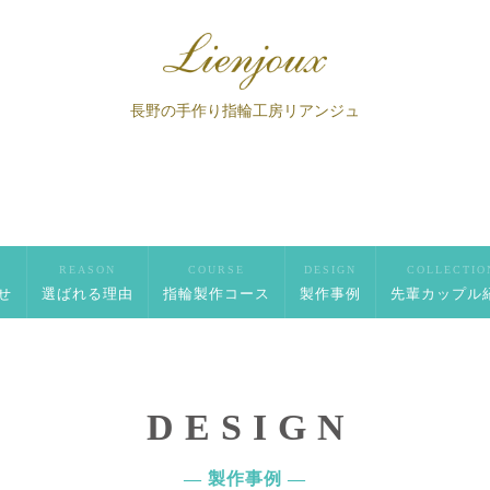
長野の手作り指輪工房リアンジュ
S
REASON
COURSE
DESIGN
COLLECTIO
せ
選ばれる理由
指輪製作コース
製作事例
先輩カップル
DESIGN
― 製作事例 ―