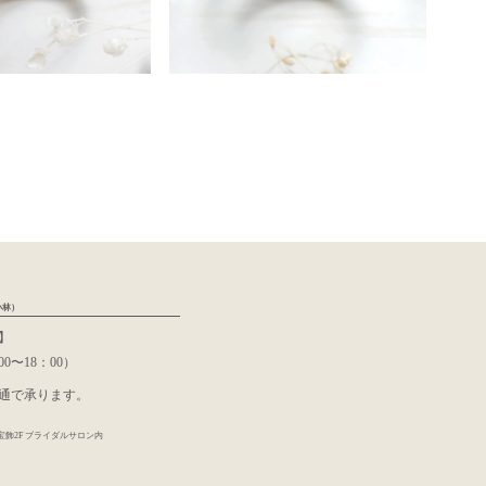
小林）
】
00〜18：00）
通で承ります。
宝飾2F ブライダルサロン内